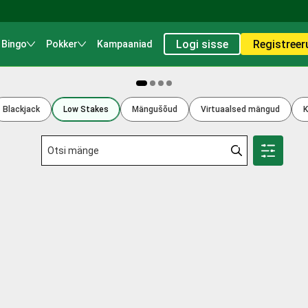
Logi sisse
Registreer
Bingo
Pokker
Kampaaniad
Blackjack
Low Stakes
Mängušõud
Virtuaalsed mängud
K