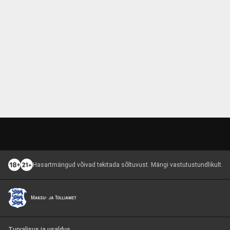
Hasartmängud võivad tekitada sõltuvust. Mängi vastutustundlikult.
Turvalisus ja usaldus