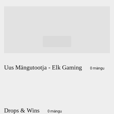
Uus Mängutootja - Elk Gaming
0 mängu
Drops & Wins
0 mängu