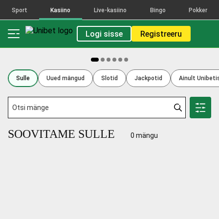
Sport
Kasiino
Live-kasiino
Bingo
Pokker
Logi sisse
Registreeru
Sulle
Uued mängud
Slotid
Jackpotid
Ainult Unibeti
SOOVITAME SULLE
0 mängu