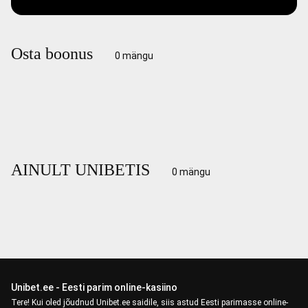
Osta boonus
0 mängu
AINULT UNIBETIS
0 mängu
Unibet.ee - Eesti parim online-kasiino
Tere! Kui oled jõudnud Unibet.ee saidile, siis astud Eesti parimasse online-