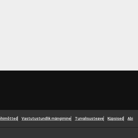
õhimõtted
Vastutustundlik mängimine
Turvalisusteave
Küpsised
Abi