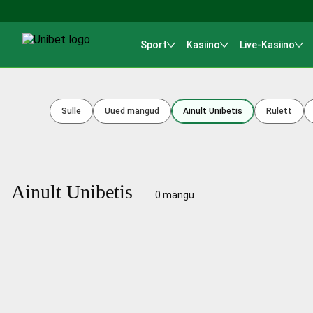
Sport
Kasiino
Live-Kasiino
Sulle
Uued mängud
Ainult Unibetis
Rulett
D
G
Ainult Unibetis
0 mängu