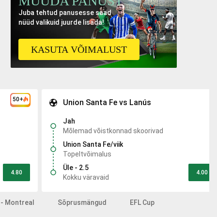
MUUDA PANUST
Juba tehtud panusesse saad
nüüd valikuid juurde lisada!
KASUTA VÕIMALUST
50+
Union Santa Fe vs Lanús
Jah
Mõlemad võistkonnad skoorivad
Union Santa Fe/viik
Topeltvõimalus
Üle - 2.5
4.80
4.00
Kokku väravaid
- Montreal
Sõprusmängud
EFL Cup