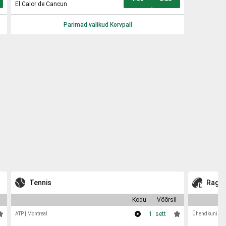
El Calor de Cancun
Parimad valikud
Korvpall
Tennis
Ragbi 
Kodu
Võõrsil
1. sett
ATP
|
Montreal
Ühendkuningri