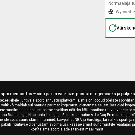
Normaalaja t
Wycombe
Värsken
i spordiennustus – sinu parim valik live-panuste tegemiseks ja paljuk
et.ee lehele, juhtivale spordiennustusplatvormile, mis on loodud tõeliste spordifänn
de valik võimaldab sul nautida parimat kogemust, olenemata sellest, kas oled koge
use maailmas. Jalgpallist on meie valikus näiteks kõik maailma rahvusvahelised su
aa Bundesliga, Hispaania La Liga ja Eesti kodumaine A. Le Coq Premium liiga, kõ
e seas suure slämmi turniirid, korvpallist NBA ja Euroliiga, lai valik e-sporti ja 
 pakub intuitiivseid panustamisvõimalusi, kaasaelamist sündmustele reaalajas ja
koefitsiente spordialadele tervest maailmast.