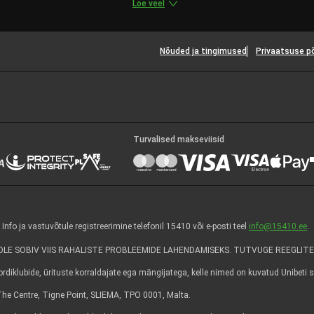
Loe veel
Nõuded ja tingimused
Privaatsuse p
Turvalised makseviisid
 ja vastuvõtule registreerimine telefonil 15410 või e-posti teel
info@15410.ee
.
E SOBIV VIIS RAHALISTE PROBLEEMIDE LAHENDAMISEKS. TUTVUGE REEGLITE
diklubide, ürituste korraldajate ega mängijatega, kelle nimed on kuvatud Unibeti sa
6, The Centre, Tigne Point, SLIEMA, TPO 0001, Malta.