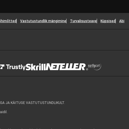
õhimõtted
Vastutustundlik mängimine
Turvalisusteave
Küpsised
Abi
GA JA KÄITUGE VASTUTUSTUNDLIKULT.
idil.