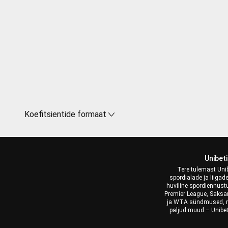
Koefitsientide formaat
Unibet
Tere tulemast Unib
spordialade ja liiga
huviline spordiennust
Premier League, Saksam
ja WTA sündmused, nend
paljud muud – Unibet