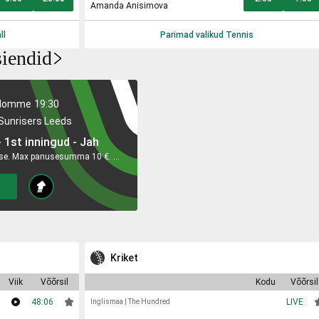
Amanda Anisimova
ll
Parimad valikud
Tennis
iendid
Homme
19:30
Sunrisers Leeds
 1st inningud - Jah
Tagastatakse, kui sündmus tühistatakse. Max panusesumma 10 €. Max võit 1000 €.
Kriket
Viik
Võõrsil
Kodu
Võõrsil
48:06
LIVE
Inglismaa
|
The Hundred