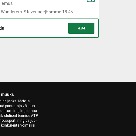
2.25
ulemus
 Wanderers
-
Stevenage
|
Homme 18:45
da
4.84
s muuks
ide jaoks. Meie lai
nud panustaja või uus
urturniirid, Inglismaa
ik olulised tennise ATP
motosporti ning paljud-
 konkurentsivõimelisi