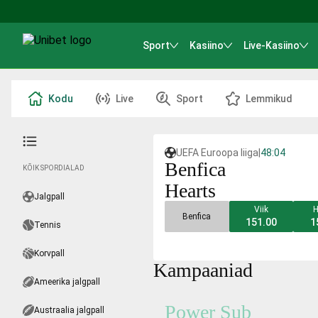
Sport
Kasiino
Live-Kasiino
Kodu
Live
Sport
Lemmikud
UEFA Euroopa liiga
|
48:04
Benfica
KÕIK SPORDIALAD
Hearts
Jalgpall
Viik
H
Benfica
151.00
1
Tennis
Korvpall
Kampaaniad
Ameerika jalgpall
Power Sub
Austraalia jalgpall