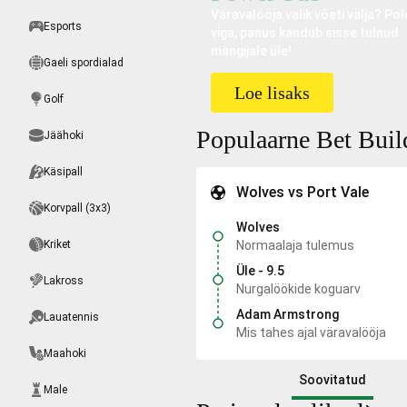
Väravalööja valik võeti välja? Pol
Esports
viga, panus kandub sisse tulnud
mängijale üle!
Gaeli spordialad
Loe lisaks
Golf
Populaarne Bet Buil
Jäähoki
Käsipall
Wolves vs Port Vale
Korvpall (3x3)
Wolves
Kriket
Normaalaja tulemus
Üle - 9.5
Lakross
Nurgalöökide koguarv
Adam Armstrong
Lauatennis
Mis tahes ajal väravalööja
Maahoki
Soovitatud
Male