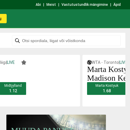
Abi
|
Meist
|
Vastutustundlik mängimine
|
Äpid
u
iiga
|
LIVE
WTA - Toronto
|
LIVE
Marta Kosty
Madison Ke
Midtjylland
Marta Kostyuk
1.12
1.68