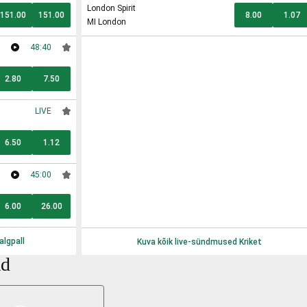
London Spirit
151.00
151.00
8.00
1.07
MI London
48:40
2.80
7.50
LIVE
6.50
1.12
45:00
6.00
26.00
algpall
Kuva kõik live-sündmused
Kriket
ad