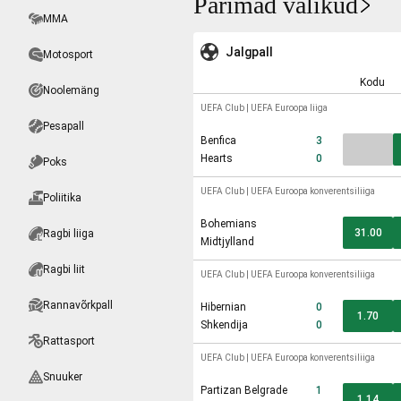
Parimad valikud
MMA
Jalgpall
Motosport
Kodu
Noolemäng
UEFA Club
|
UEFA Euroopa liiga
Pesapall
Benfica
3
Hearts
0
Poks
UEFA Club
|
UEFA Euroopa konverentsiliiga
Poliitika
Bohemians
31.00
Ragbi liiga
Midtjylland
Ragbi liit
UEFA Club
|
UEFA Euroopa konverentsiliiga
Rannavõrkpall
Hibernian
0
1.70
Shkendija
0
Rattasport
UEFA Club
|
UEFA Euroopa konverentsiliiga
Snuuker
Partizan Belgrade
1
1.14