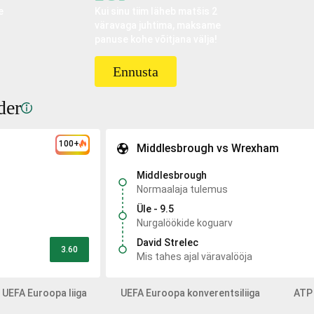
e
Kui sinu tiim läheb matšis 2
väravaga juhtima, maksame
panuse kohe võitjana välja!
Ennusta
der
100+
Middlesbrough vs Wrexham
Middlesbrough
Normaalaja tulemus
Üle - 9.5
Nurgalöökide koguarv
David Strelec
3.60
Mis tahes ajal väravalööja
UEFA Euroopa liiga
UEFA Euroopa konverentsiliiga
ATP 