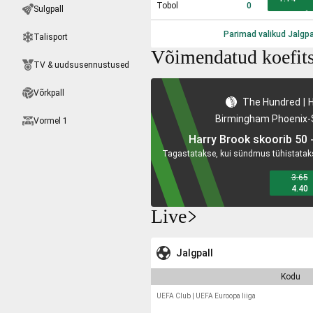
Tobol
0
Sulgpall
Parimad valikud
Jalgpa
Talisport
Võimendatud koefits
TV & uudsusennustused
Võrkpall
The Hundred
|
Birmingham Phoenix
-
Vormel 1
Harry Brook skoorib 50 -
3.65
4.40
Live
Jalgpall
Kodu
UEFA Club
|
UEFA Euroopa liiga