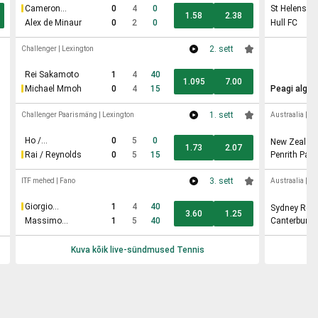
Cameron
0
4
0
St Helens
1.58
2.38
Norrie
Alex de Minaur
0
2
0
Hull FC
2. sett
Challenger
|
Lexington
Rei Sakamoto
1
4
40
1.095
7.00
Michael Mmoh
0
4
15
Peagi algab
1. sett
Challenger Paarismäng
|
Lexington
Austraalia
|
N
Ho /
0
5
0
New Zealand
1.73
2.07
Liutarevich
Rai / Reynolds
0
5
15
Penrith Pan
3. sett
ITF mehed
|
Fano
Austraalia
|
N
Giorgio
1
4
40
Sydney Roo
3.60
1.25
Tabacco
Massimo
1
5
40
Canterbury 
Giunta
Kuva kõik live-sündmused
Tennis
K