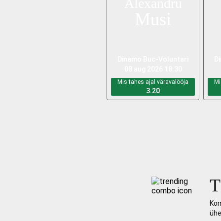
Alexandru
Musi
Dinamo Bucureşti
-
Voluntari
D
08 aug 2026 18:30
Mis tahes ajal väravalööja
Mi
3.20
Kom
ühe