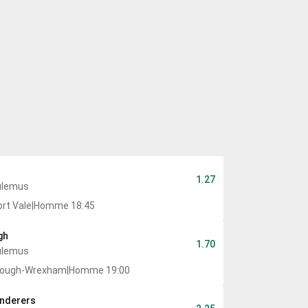
1.27
ulemus
ort Vale
|
Homme 18:45
gh
1.70
ulemus
rough
-
Wrexham
|
Homme 19:00
nderers