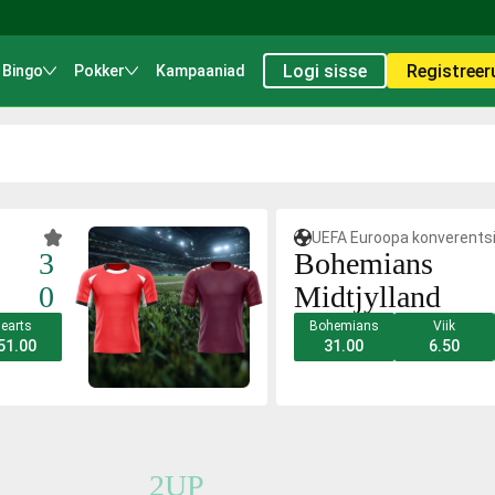
Logi sisse
Registreer
Bingo
Pokker
Kampaaniad
UEFA Euroopa konverentsil
3
Bohemians
0
Midtjylland
earts
Bohemians
Viik
51.00
31.00
6.50
2UP