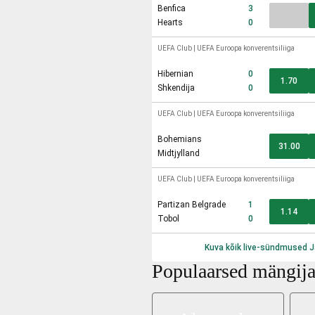
Benfica
3
Hearts
0
UEFA Club
|
UEFA Euroopa konverentsiliiga
Hibernian
0
1.70
Shkendija
0
UEFA Club
|
UEFA Euroopa konverentsiliiga
Bohemians
31.00
Midtjylland
UEFA Club
|
UEFA Euroopa konverentsiliiga
Partizan Belgrade
1
1.14
Tobol
0
Kuva kõik live-sündmused
J
Populaarsed mängij