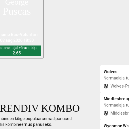
George
Puscas
inamo Bucureşti
-
Voluntari
08 aug 2026 18:30
s tahes ajal väravalööja
2.65
Wolves
Normaalaja t
Wolves
-
P
Middlesbrou
TRENDIV KOMBO
Normaalaja t
Middlesb
bineeri kõige populaarsemad panused
ks kombineeritud panuseks.
Wycombe Wa