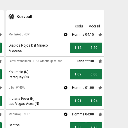
Korvpall
Kodu
Võõrsil
Homme 04:15
Mehhiko
|
LNBP
Diablos Rojos Del Mexico
1.12
5.20
Freseros
Täna 22:30
Rahvusvahelised
|
FIBA Americup naised
Kolumbia (N)
1.09
6.00
Paraguay (N)
Homme 01:00
USA
|
WNBA
Indiana Fever (N)
1.91
1.94
Las Vegas Aces (N)
Homme 04:00
Mehhiko
|
LNBP
Santos
1.55
2.25