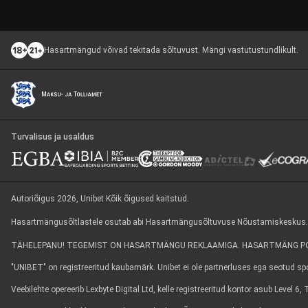
Hasartmängud võivad tekitada sõltuvust. Mängi vastutustundlikult.
Turvalisus ja usaldus
Autoriõigus 2026, Unibet Kõik õigused kaitstud.
Hasartmängusõltlastele osutab abi Hasartmängusõltuvuse Nõustamiskeskus. Info
TÄHELEPANU! TEGEMIST ON HASARTMÄNGU REKLAAMIGA. HASARTMÄNG POL
"UNIBET" on registreeritud kaubamärk. Unibet ei ole partnerluses ega seotud spor
Veebilehte opereerib Lexbyte Digital Ltd, kelle registreeritud kontor asub Level 