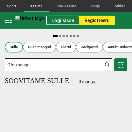
Sport
Kasiino
Live-kasiino
Bingo
Pokker
Logi sisse
Registreeru
Sulle
Uued mängud
Slotid
Jackpotid
Ainult Unibeti
SOOVITAME SULLE
0 mängu