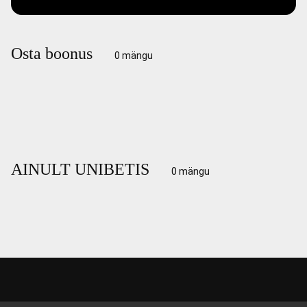
Osta boonus
0 mängu
AINULT UNIBETIS
0 mängu