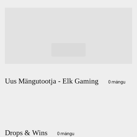
Uus Mängutootja - Elk Gaming
0 mängu
Drops & Wins
0 mängu