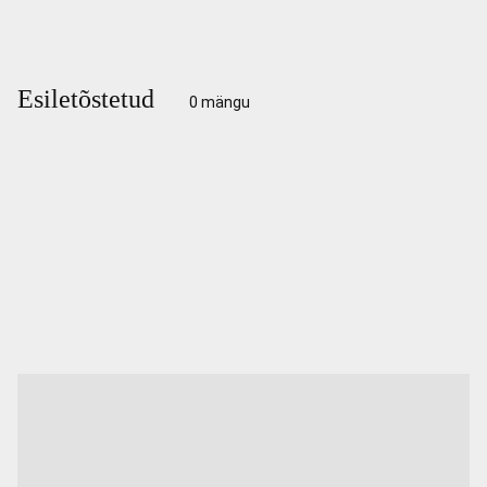
Esiletõstetud
0 mängu