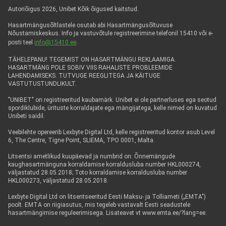
Autoriõigus 2026, Unibet Kõik õigused kaitstud.
Hasartmängusõltlastele osutab abi Hasartmängusõltuvuse
Nõustamiskeskus. Info ja vastuvõtule registreerimine telefonil 15410 või e-
posti teel
info@15410.ee
.
TÄHELEPANU! TEGEMIST ON HASARTMÄNGU REKLAAMIGA.
HASARTMÄNG POLE SOBIV VIIS RAHALISTE PROBLEEMIDE
LAHENDAMISEKS. TUTVUGE REEGLITEGA JA KÄITUGE
VASTUTUSTUNDLIKULT.
"UNIBET" on registreeritud kaubamärk. Unibet ei ole partnerluses ega seotud
spordiklubide, ürituste korraldajate ega mängijatega, kelle nimed on kuvatud
Unibeti saidil.
Veebilehte opereerib Lexbyte Digital Ltd, kelle registreeritud kontor asub Level
6, The Centre, Tigne Point, SLIEMA, TPO 0001, Malta.
Litsentsi ametlikud kuupäevad ja numbrid on: Õnnemängude
kaughasartmänguna korraldamise korraldusluba number HKL000274,
väljastatud 28.05.2018; Toto korraldamise korraldusluba number
HKL000273, väljastatud 28.05.2018.
Lexbyte Digital Ltd on litsentseeritud Eesti Maksu- ja Tolliameti („EMTA")
poolt. EMTA on riigiasutus, mis tegeleb vastavalt Eesti seadustele
hasartmängimise reguleerimisega. Lisateavet vt www.emta.ee/?lang=ee.