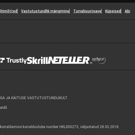
õhimõtted
Vastutustundlik mängimine
Turvalisusteave
Küpsised
Abi
GA JA KÄITUGE VASTUTUSTUNDLIKULT.
idil.
korraldamise korraldusluba number HKL000273, väljastatud 28.05.2018.