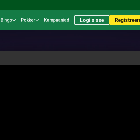
Logi sisse
Registreer
Bingo
Pokker
Kampaaniad