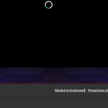
Nõuded ja tingimused
Privaatsuse p