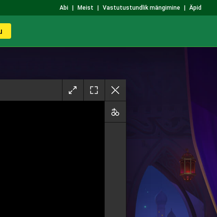
Abi
|
Meist
|
Vastutustundlik mängimine
|
Äpid
u