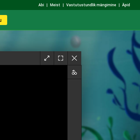
Abi
|
Meist
|
Vastutustundlik mängimine
|
Äpid
u