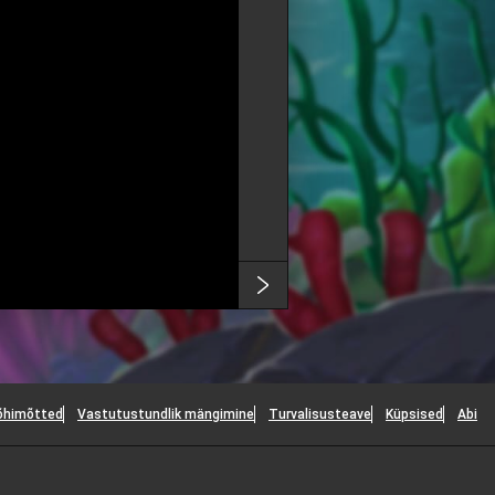
õhimõtted
Vastutustundlik mängimine
Turvalisusteave
Küpsised
Abi