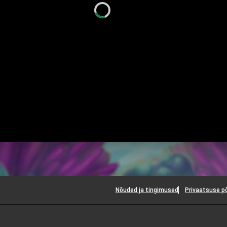
Nõuded ja tingimused
Privaatsuse p