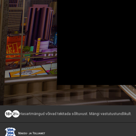
Hasartmängud võivad tekitada sõltuvust. Mängi vastutustundlikult.