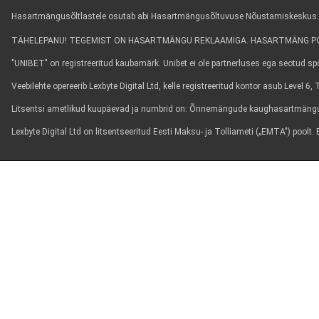
Hasartmängusõltlastele osutab abi Hasartmängusõltuvuse Nõustamiskeskus. Info
TÄHELEPANU! TEGEMIST ON HASARTMÄNGU REKLAAMIGA. HASARTMÄNG POL
"UNIBET" on registreeritud kaubamärk. Unibet ei ole partnerluses ega seotud spor
Veebilehte opereerib Lexbyte Digital Ltd, kelle registreeritud kontor asub Level 
Litsentsi ametlikud kuupäevad ja numbrid on: Õnnemängude kaughasartmängun
Lexbyte Digital Ltd on litsentseeritud Eesti Maksu- ja Tolliameti („EMTA") poo