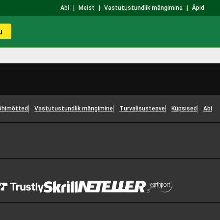
Abi
|
Meist
|
Vastutustundlik mängimine
|
Äpid
u
õhimõtted
Vastutustundlik mängimine
Turvalisusteave
Küpsised
Abi