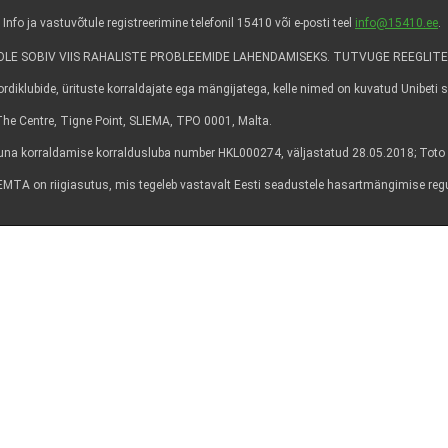
 ja vastuvõtule registreerimine telefonil 15410 või e-posti teel
info@15410.ee
.
E SOBIV VIIS RAHALISTE PROBLEEMIDE LAHENDAMISEKS. TUTVUGE REEGLITE
diklubide, ürituste korraldajate ega mängijatega, kelle nimed on kuvatud Unibeti sa
6, The Centre, Tigne Point, SLIEMA, TPO 0001, Malta.
a korraldamise korraldusluba number HKL000274, väljastatud 28.05.2018; Toto 
lt. EMTA on riigiasutus, mis tegeleb vastavalt Eesti seadustele hasartmängimise re