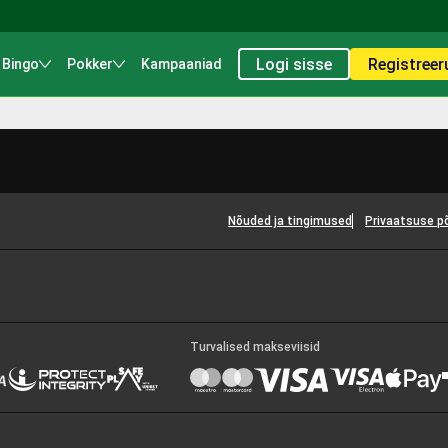
Logi sisse
Registreer
Bingo
Pokker
Kampaaniad
Nõuded ja tingimused
Privaatsuse p
Turvalised makseviisid