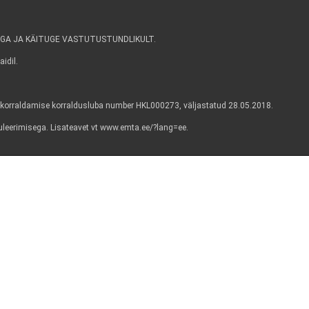
GA JA KÄITUGE VASTUTUSTUNDLIKULT.
idil.
korraldamise korraldusluba number HKL000273, väljastatud 28.05.2018.
guleerimisega. Lisateavet vt www.emta.ee/?lang=ee.