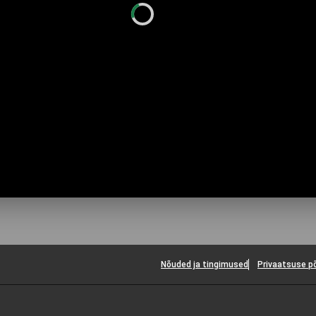
Nõuded ja tingimused
Privaatsuse p