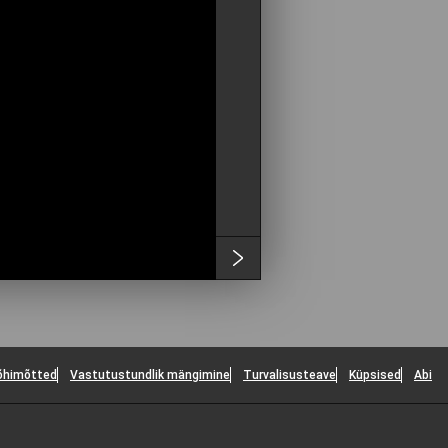
õhimõtted
Vastutustundlik mängimine
Turvalisusteave
Küpsised
Abi