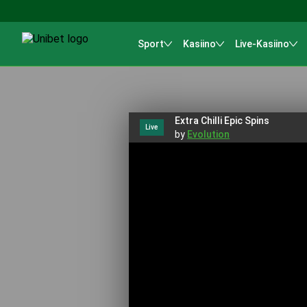
Sport
Kasiino
Live-Kasiino
Extra Chilli Epic Spins
Live
by
Evolution