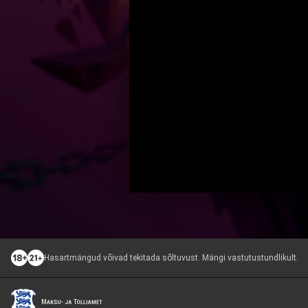
Hasartmängud võivad tekitada sõltuvust. Mängi vastutustundlikult.