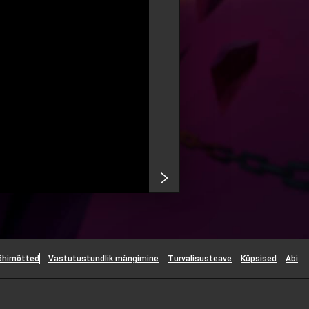
õhimõtted
Vastutustundlik mängimine
Turvalisusteave
Küpsised
Abi