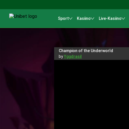
Sport
Kasiino
Live-Kasiino
Champion of the Underworld
by
Yggdrasil