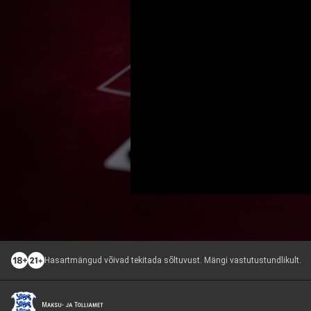
Hasartmängud võivad tekitada sõltuvust. Mängi vastutustundlikult.