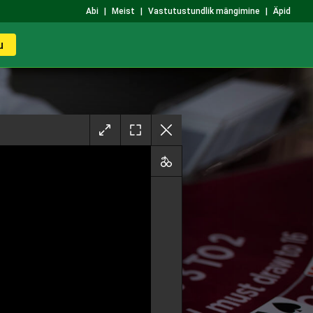
Abi
|
Meist
|
Vastutustundlik mängimine
|
Äpid
u