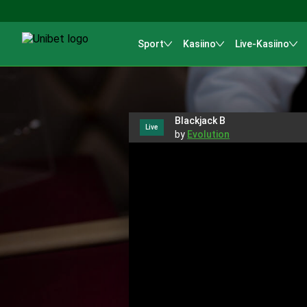
Sport
Kasiino
Live-Kasiino
Blackjack B
Live
by
Evolution