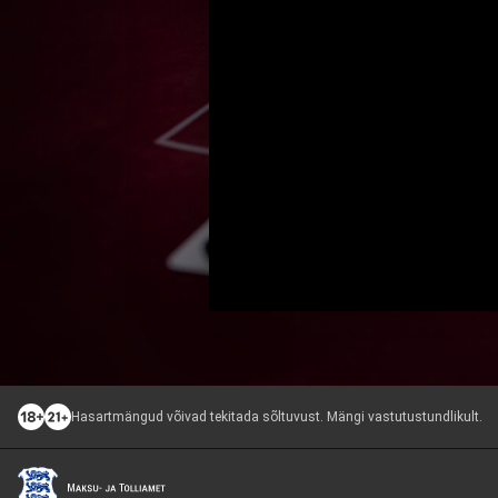
Hasartmängud võivad tekitada sõltuvust. Mängi vastutustundlikult.