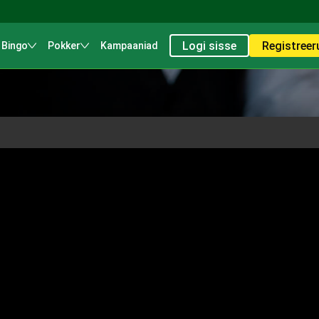
Logi sisse
Registreer
Bingo
Pokker
Kampaaniad