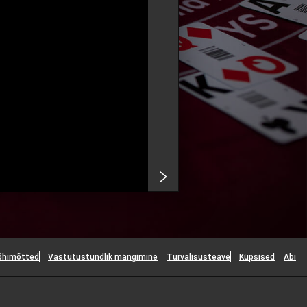
õhimõtted
Vastutustundlik mängimine
Turvalisusteave
Küpsised
Abi