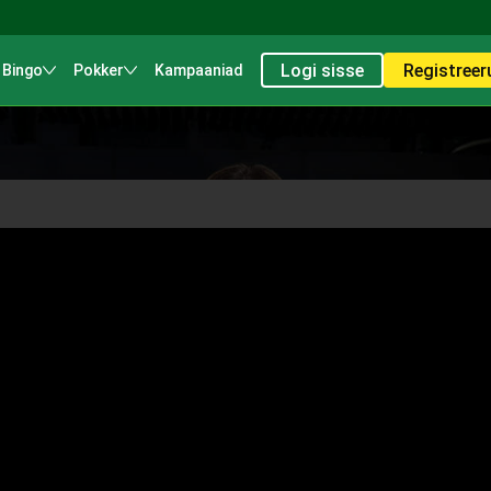
Logi sisse
Registreer
Bingo
Pokker
Kampaaniad