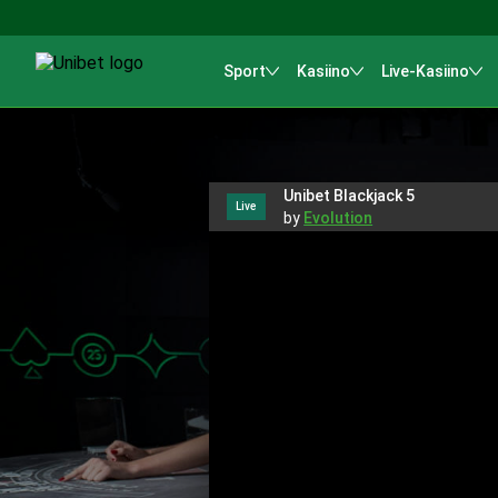
Sport
Kasiino
Live-Kasiino
Unibet Blackjack 5
Live
by
Evolution