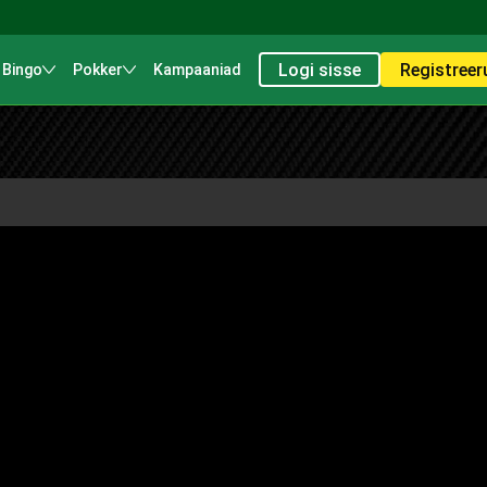
Logi sisse
Registreer
Bingo
Pokker
Kampaaniad