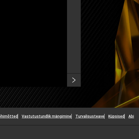
õhimõtted
Vastutustundlik mängimine
Turvalisusteave
Küpsised
Abi