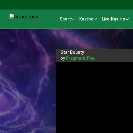
Sport
Kasiino
Live-Kasiino
Star Bounty
by
Pragmatic Play