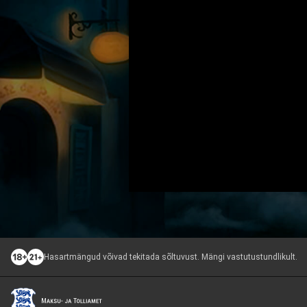
Hasartmängud võivad tekitada sõltuvust. Mängi vastutustundlikult.