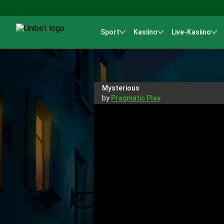
Sport
Kasiino
Live-Kasiino
Mysterious
by
Pragmatic Play