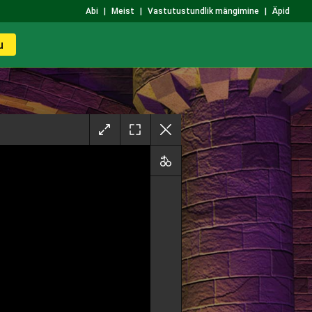
Abi
|
Meist
|
Vastutustundlik mängimine
|
Äpid
u