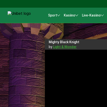
Sport
Kasiino
Live-Kasiino
Mighty Black Knight
by
Light & Wonder