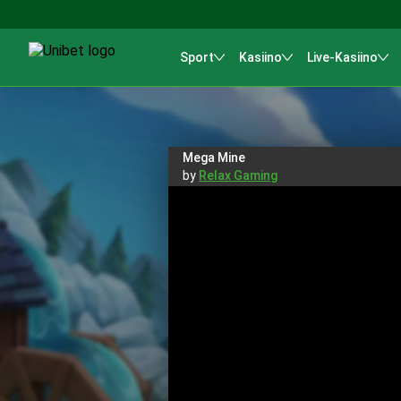
Sport
Kasiino
Live-Kasiino
Mega Mine
by
Relax Gaming