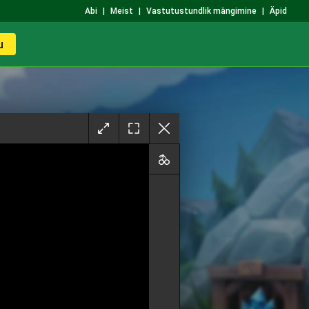
Abi
|
Meist
|
Vastutustundlik mängimine
|
Äpid
u