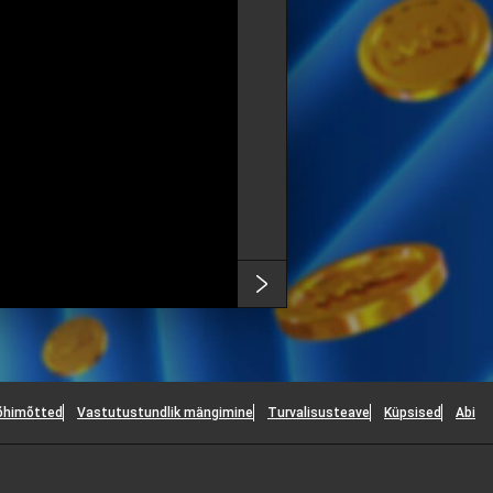
õhimõtted
Vastutustundlik mängimine
Turvalisusteave
Küpsised
Abi