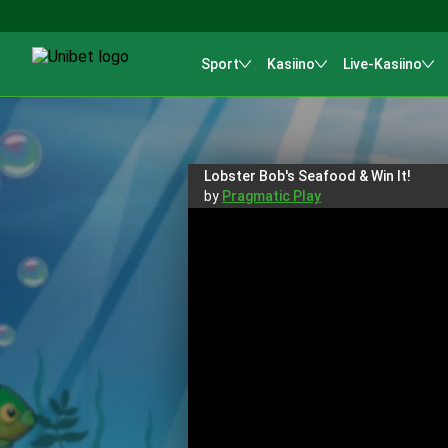
Sport
Kasiino
Live-Kasiino
Lobster Bob's Seafood & Win It!
by
Pragmatic Play