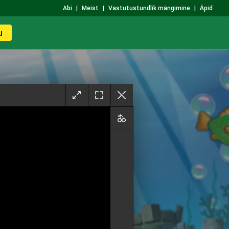
Abi
|
Meist
|
Vastutustundlik mängimine
|
Äpid
u