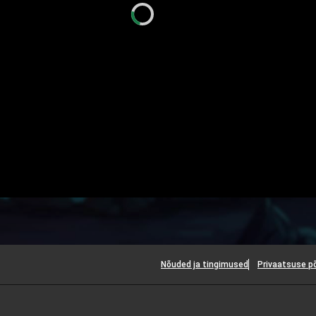
Nõuded ja tingimused
Privaatsuse p