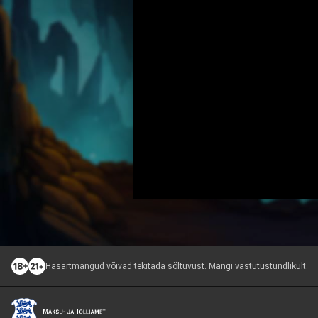
Hasartmängud võivad tekitada sõltuvust. Mängi vastutustundlikult.