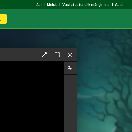
Abi
|
Meist
|
Vastutustundlik mängimine
|
Äpid
u