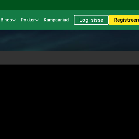
Logi sisse
Registreer
Bingo
Pokker
Kampaaniad