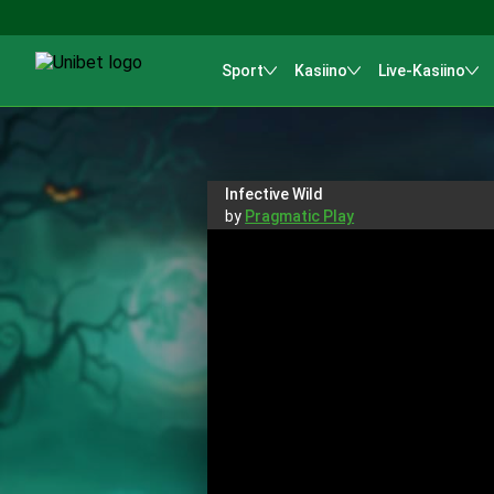
Sport
Kasiino
Live-Kasiino
Infective Wild
by
Pragmatic Play