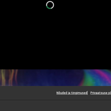
Nõuded ja tingimused
Privaatsuse p