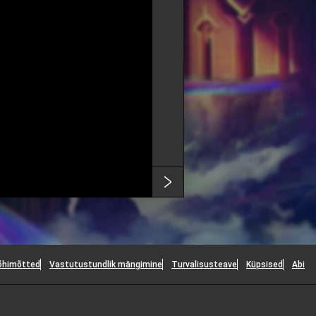
õhimõtted
Vastutustundlik mängimine
Turvalisusteave
Küpsised
Abi