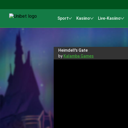
Sport
Kasiino
Live-Kasiino
Heimdell's Gate
by
Kalamba Games