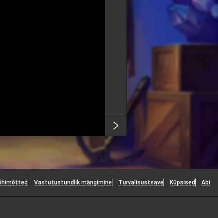
õhimõtted
Vastutustundlik mängimine
Turvalisusteave
Küpsised
Abi