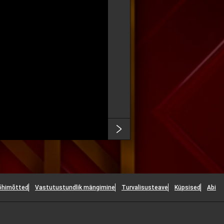
õhimõtted
Vastutustundlik mängimine
Turvalisusteave
Küpsised
Abi