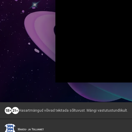
Hasartmängud võivad tekitada sõltuvust. Mängi vastutustundlikult.