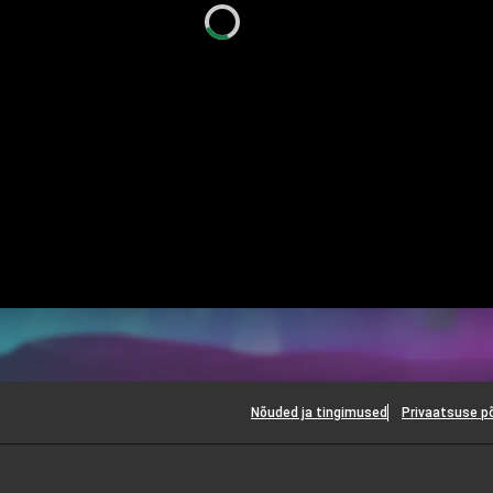
Nõuded ja tingimused
Privaatsuse p