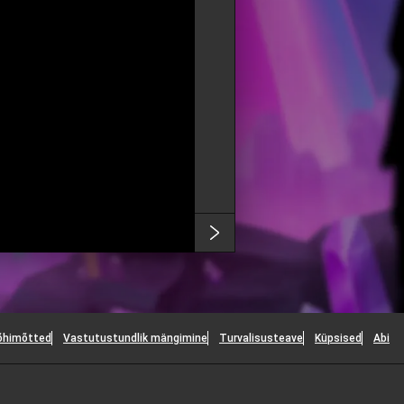
õhimõtted
Vastutustundlik mängimine
Turvalisusteave
Küpsised
Abi