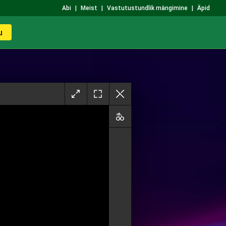
Abi
|
Meist
|
Vastutustundlik mängimine
|
Äpid
u