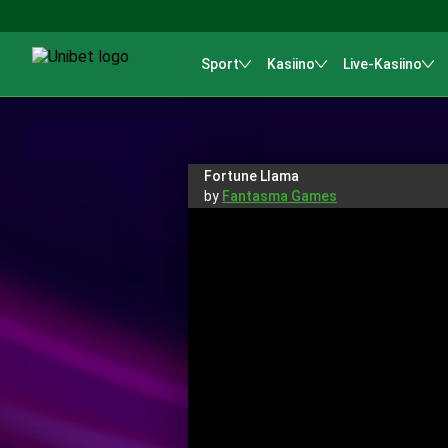
Sport
Kasiino
Live-Kasiino
Fortune Llama
by
Fantasma Games