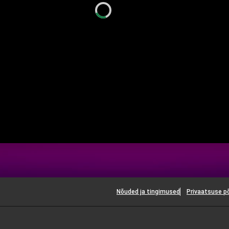
Nõuded ja tingimused
Privaatsuse p