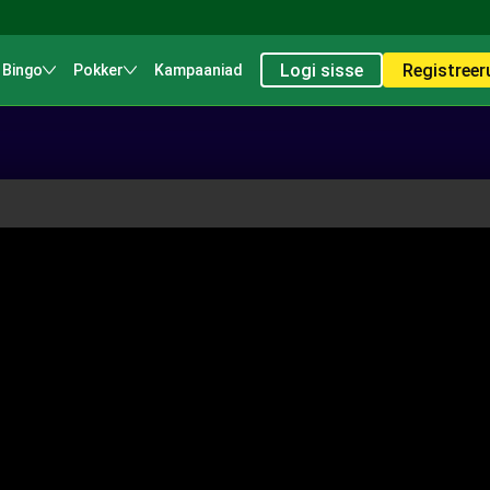
Logi sisse
Registreer
Bingo
Pokker
Kampaaniad