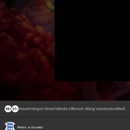
Hasartmängud võivad tekitada sõltuvust. Mängi vastutustundlikult.