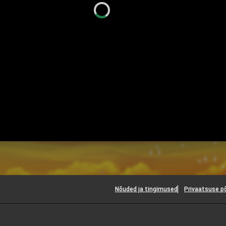
Nõuded ja tingimused
Privaatsuse p