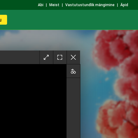
Abi
|
Meist
|
Vastutustundlik mängimine
|
Äpid
u