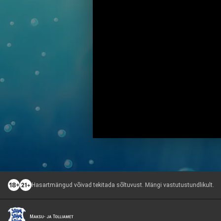
Hasartmängud võivad tekitada sõltuvust. Mängi vastutustundlikult.