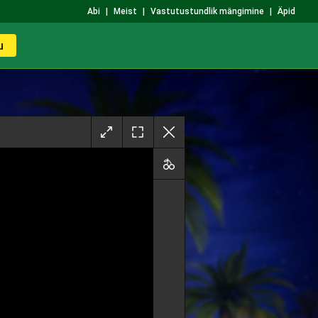
Abi
|
Meist
|
Vastutustundlik mängimine
|
Äpid
u