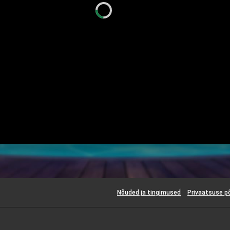
Nõuded ja tingimused
Privaatsuse p