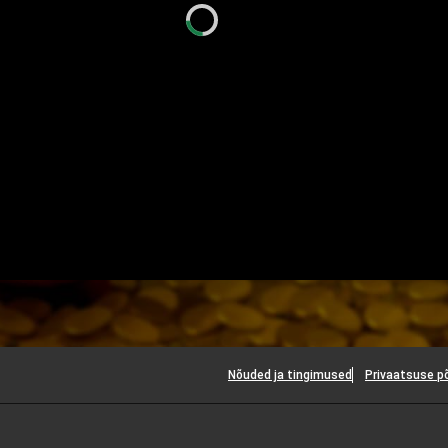
Nõuded ja tingimused
Privaatsuse p