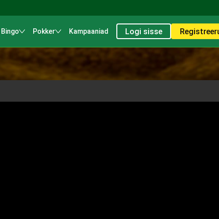
Logi sisse
Registreer
Bingo
Pokker
Kampaaniad