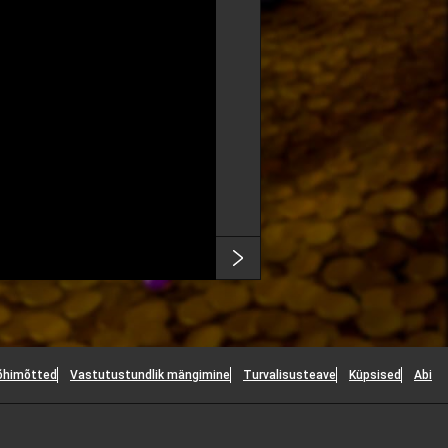
õhimõtted
Vastutustundlik mängimine
Turvalisusteave
Küpsised
Abi