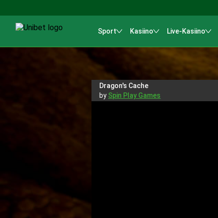
Sport
Kasiino
Live-Kasiino
Dragon's Cache
by
Spin Play Games