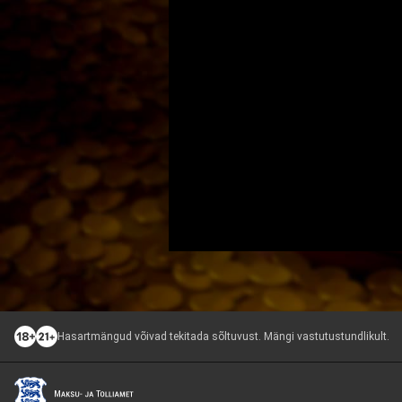
Hasartmängud võivad tekitada sõltuvust. Mängi vastutustundlikult.