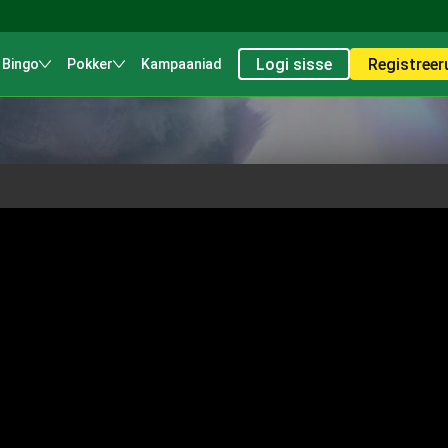
Logi sisse
Registreer
Bingo
Pokker
Kampaaniad