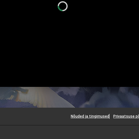
Nõuded ja tingimused
Privaatsuse p