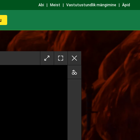
Abi
|
Meist
|
Vastutustundlik mängimine
|
Äpid
u