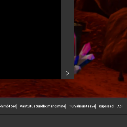
õhimõtted
Vastutustundlik mängimine
Turvalisusteave
Küpsised
Abi