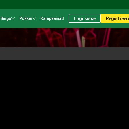
Logi sisse
Registreer
Bingo
Pokker
Kampaaniad