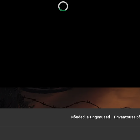
Nõuded ja tingimused
Privaatsuse p