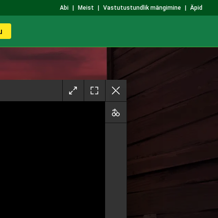
Abi
|
Meist
|
Vastutustundlik mängimine
|
Äpid
u