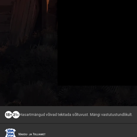
Hasartmängud võivad tekitada sõltuvust. Mängi vastutustundlikult.