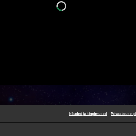
Nõuded ja tingimused
Privaatsuse p