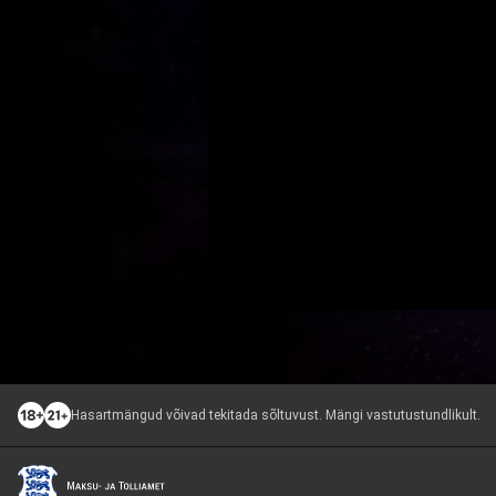
Hasartmängud võivad tekitada sõltuvust. Mängi vastutustundlikult.