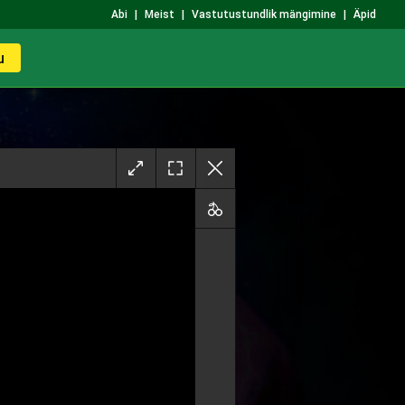
Abi
|
Meist
|
Vastutustundlik mängimine
|
Äpid
u