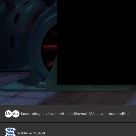
Hasartmängud võivad tekitada sõltuvust. Mängi vastutustundlikult.