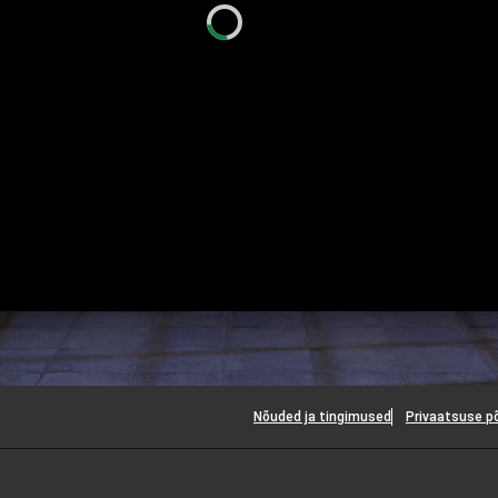
Nõuded ja tingimused
Privaatsuse p