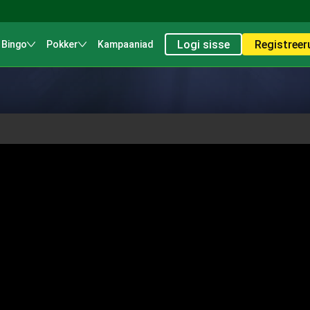
Logi sisse
Registreer
Bingo
Pokker
Kampaaniad