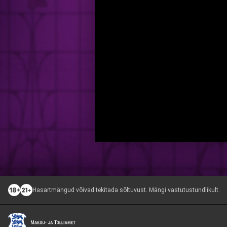
Hasartmängud võivad tekitada sõltuvust. Mängi vastutustundlikult.