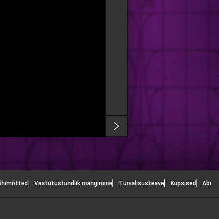
õhimõtted
Vastutustundlik mängimine
Turvalisusteave
Küpsised
Abi