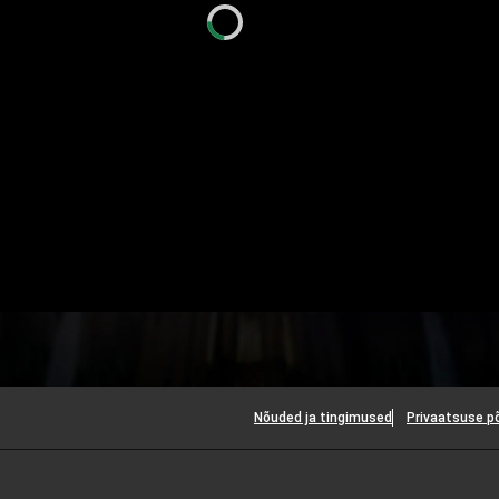
Nõuded ja tingimused
Privaatsuse p