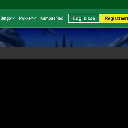
Logi sisse
Registreer
Bingo
Pokker
Kampaaniad