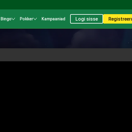
Logi sisse
Registreer
Bingo
Pokker
Kampaaniad