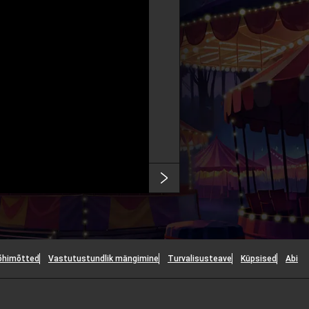
õhimõtted
Vastutustundlik mängimine
Turvalisusteave
Küpsised
Abi