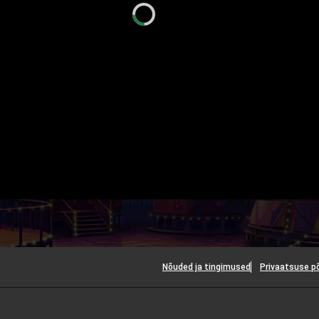
Nõuded ja tingimused
Privaatsuse p