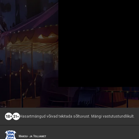
Hasartmängud võivad tekitada sõltuvust. Mängi vastutustundlikult.