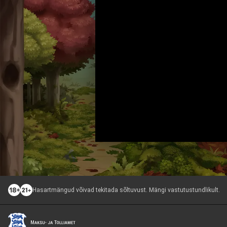
Hasartmängud võivad tekitada sõltuvust. Mängi vastutustundlikult.