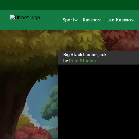
Sport
Kasiino
Live-Kasiino
Big Stack Lumberjack
by
Print Studios