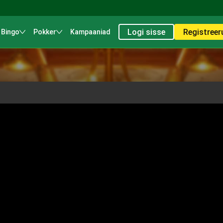
Logi sisse
Registreer
Bingo
Pokker
Kampaaniad