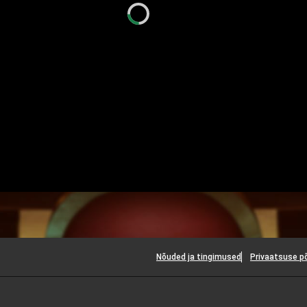
Nõuded ja tingimused
Privaatsuse p