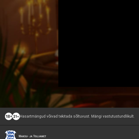
Hasartmängud võivad tekitada sõltuvust. Mängi vastutustundlikult.