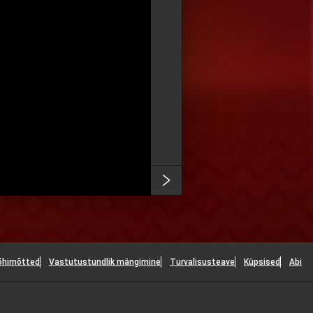
õhimõtted
Vastutustundlik mängimine
Turvalisusteave
Küpsised
Abi