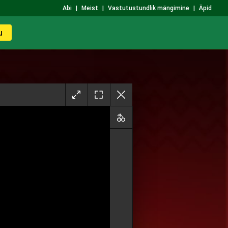
Abi
|
Meist
|
Vastutustundlik mängimine
|
Äpid
u