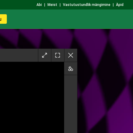
Abi
|
Meist
|
Vastutustundlik mängimine
|
Äpid
u