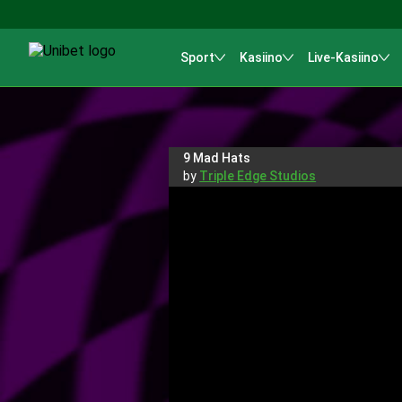
Sport
Kasiino
Live-Kasiino
9 Mad Hats
by
Triple Edge Studios