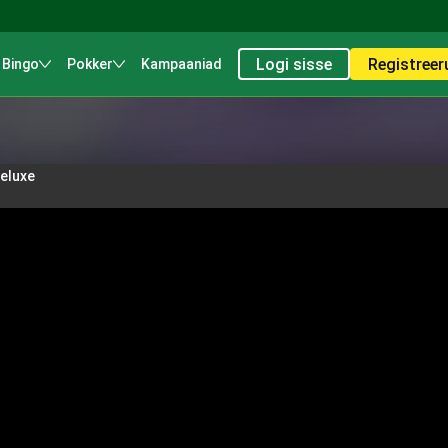
Logi sisse
Registreer
Bingo
Pokker
Kampaaniad
eluxe