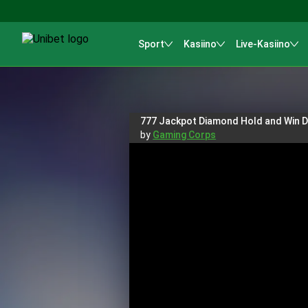
Sport
Kasiino
Live-Kasiino
777 Jackpot Diamond Hold and Win D
by
Gaming Corps