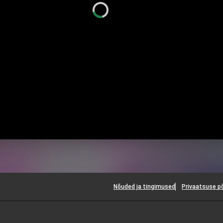
Nõuded ja tingimused
Privaatsuse p