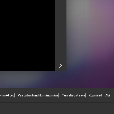
õhimõtted
Vastutustundlik mängimine
Turvalisusteave
Küpsised
Abi