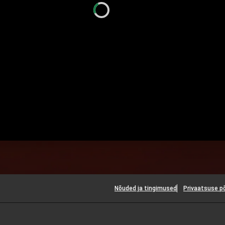
Nõuded ja tingimused
Privaatsuse p