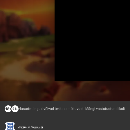
Hasartmängud võivad tekitada sõltuvust. Mängi vastutustundlikult.