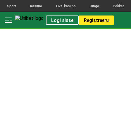
Sport
Kasiino
Live-kasiino
Bingo
Pokker
Logi sisse
Registreeru